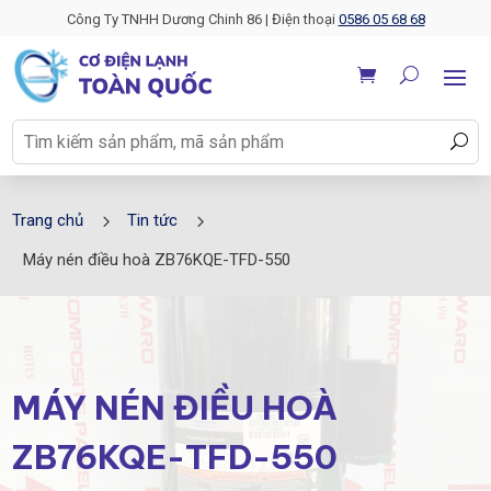
Công Ty TNHH Dương Chinh 86 | Điện thoại
0586 05 68 68
5
5
Trang chủ
Tin tức
Máy nén điều hoà ZB76KQE-TFD-550
MÁY NÉN ĐIỀU HOÀ
ZB76KQE-TFD-550