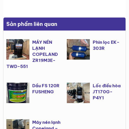
Sản phẩm liên quan
MÁY NÉN
Phin lọc EK-
LẠNH
303R
COPELAND
ZR19M3E-
TWD-551
Dầu FS 120R
Lốc điều hòa
FUSHENG
JT170G-
P4Y1
Máy nén lạnh
Copeland –