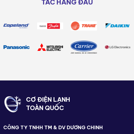
TÁC HÀNG ĐẦU
CƠ ĐIỆN LẠNH
TOÀN QUỐC
CÔNG TY TNHH TM & DV DƯƠNG CHINH