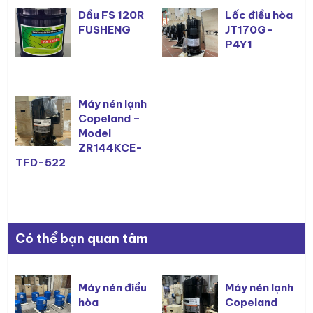
Dầu FS 120R
Lốc điều hòa
FUSHENG
JT170G-
P4Y1
Máy nén lạnh
Copeland –
Model
ZR144KCE-
TFD-522
Có thể bạn quan tâm
Máy nén điều
Máy nén lạnh
hòa
Copeland