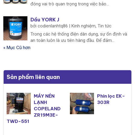
đóng vai trò quan trọng trong việc bảo...
Dầu YORK J
bởi
codienlanhtq86
|
Kinh nghiệm
,
Tin tức
Trong các hệ thống điện dân dụng, sự ổn định và
an toàn luôn là ưu tiên hàng đầu. Để đảm...
« Mục Cũ hơn
Sản phẩm liên quan
MÁY NÉN
Phin lọc EK-
LẠNH
303R
COPELAND
ZR19M3E-
TWD-551