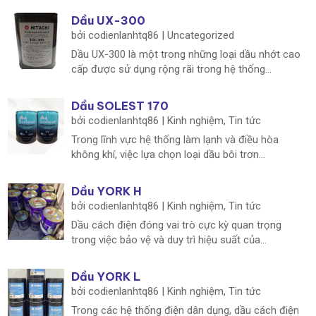
Dầu UX-300
bởi
codienlanhtq86
|
Uncategorized
Dầu UX-300 là một trong những loại dầu nhớt cao
cấp được sử dụng rộng rãi trong hệ thống...
Dầu SOLEST 170
bởi
codienlanhtq86
|
Kinh nghiệm
,
Tin tức
Trong lĩnh vực hệ thống làm lạnh và điều hòa
không khí, việc lựa chọn loại dầu bôi trơn...
Dầu YORK H
bởi
codienlanhtq86
|
Kinh nghiệm
,
Tin tức
Dầu cách điện đóng vai trò cực kỳ quan trọng
trong việc bảo vệ và duy trì hiệu suất của...
Dầu YORK L
bởi
codienlanhtq86
|
Kinh nghiệm
,
Tin tức
Trong các hệ thống điện dân dụng, dầu cách điện