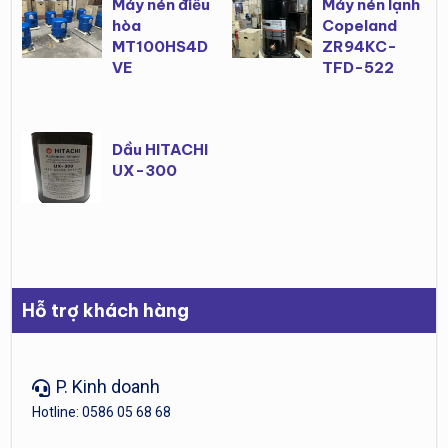
Máy nén điều
Máy nén lạnh
hòa
Copeland
MT100HS4D
ZR94KC-
VE
TFD-522
Dầu HITACHI
UX-300
Hỗ trợ khách hàng
P. Kinh doanh
Hotline: 0586 05 68 68