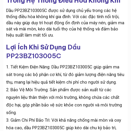
Trong Hệ Thống Điều Hòa Không Khí
Dầu PP23BZ103005C được sử dụng chủ yếu trong các hệ
thống điều hòa không khí gia đình. Với các đặc tính nổi trội,
dầu này giúp duy trì hoạt động ổn định của máy nén, giảm ma
sát và mài mòn, kéo dài tuổi thọ của hệ thống và đảm bảo
hiệu suất làm mát tối ưu.
Lợi Ích Khi Sử Dụng
Dầu
PP23BZ103005C
Tiết Kiệm Điện Năng: Dầu PP23BZ103005C giúp giảm ma
sát trong các bộ phận cơ khí, từ đó giảm lượng điện năng tiêu
thụ, mang lại hiệu quả tiết kiệm chi phí cho người sử dụng.
Bảo Vệ Môi Trường: Sản phẩm được sản xuất từ các
nguyên liệu thân thiện với môi trường, không chứa các chất
độc hại, góp phần bảo vệ sức khỏe con người và môi trường
sống.
Giảm Chi Phí Bảo Trì: Với khả năng chống mài mòn và oxy
hóa cao, dầu PP23BZ103005C giúp kéo dài chu kỳ bảo trì,