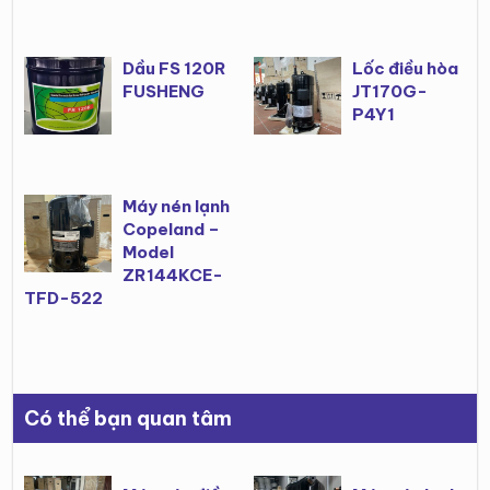
Dầu FS 120R
Lốc điều hòa
FUSHENG
JT170G-
P4Y1
Máy nén lạnh
Copeland –
Model
ZR144KCE-
TFD-522
Có thể bạn quan tâm