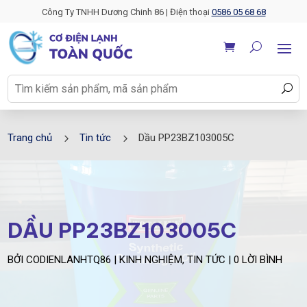
Công Ty TNHH Dương Chinh 86 | Điện thoại
0586 05 68 68
5
5
Trang chủ
Tin tức
Dầu PP23BZ103005C
DẦU PP23BZ103005C
BỞI
CODIENLANHTQ86
|
KINH NGHIỆM
,
TIN TỨC
|
0 LỜI BÌNH