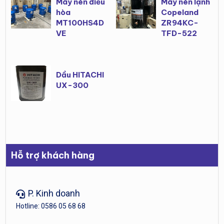
Máy nén điều
Máy nén lạnh
hòa
Copeland
MT100HS4D
ZR94KC-
VE
TFD-522
Dầu HITACHI
UX-300
Hỗ trợ khách hàng
P. Kinh doanh
Hotline: 0586 05 68 68