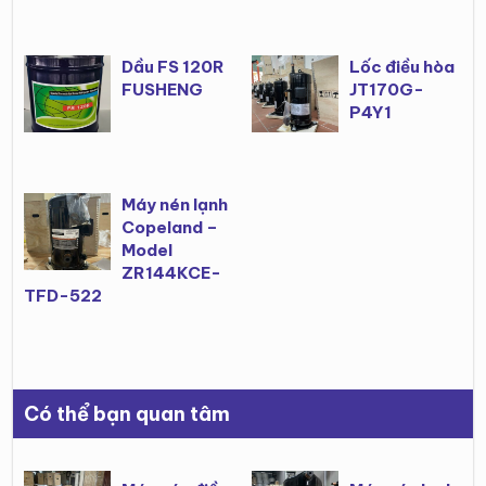
Dầu FS 120R
Lốc điều hòa
FUSHENG
JT170G-
P4Y1
Máy nén lạnh
Copeland –
Model
ZR144KCE-
TFD-522
Có thể bạn quan tâm