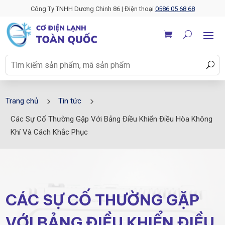
Công Ty TNHH Dương Chinh 86 | Điện thoại
0586 05 68 68
5
5
Trang chủ
Tin tức
Các Sự Cố Thường Gặp Với Bảng Điều Khiển Điều Hòa Không
Khí Và Cách Khắc Phục
CÁC SỰ CỐ THƯỜNG GẶP
VỚI BẢNG ĐIỀU KHIỂN ĐIỀU