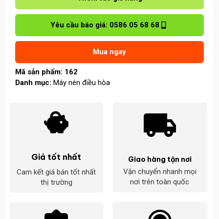
điều
hòa
Yêu cầu báo giá: 0586 05 68 68
ZB66KQ-
TFD-
551
Mua ngay
số
lượng
Mã sản phẩm:
162
Danh mục:
Máy nén điều hòa
Giá tốt nhất
Giao hàng tận nơi
Vận chuyển nhanh mọi
Cam kết giá bán tốt nhất
nơi trên toàn quốc
thị trường