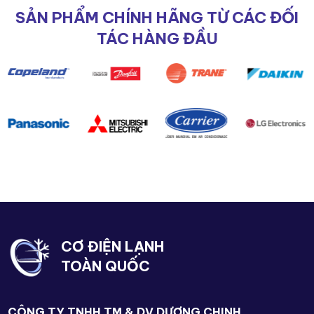
SẢN PHẨM CHÍNH HÃNG TỪ CÁC ĐỐI
TÁC HÀNG ĐẦU
CƠ ĐIỆN LẠNH
TOÀN QUỐC
CÔNG TY TNHH TM & DV DƯƠNG CHINH