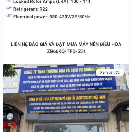
Locked Rotor Amps (LRA): 100 - 111
Refrigerant: R22
Electrical power: 380-420V/3P/50Hz
LIÊN HỆ BÁO GIÁ VÀ ĐẶT MUA MÁY NÉN ĐIỀU HÒA
ZB66KQ-TFD-551
Xem bản đồ