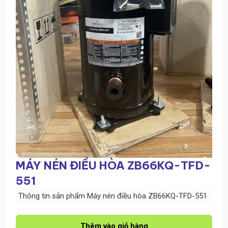
MÁY NÉN ĐIỀU HÒA ZB66KQ-TFD-
551
Thông tin sản phẩm Máy nén điều hòa ZB66KQ-TFD-551
Máy
nén
Thêm vào giỏ hàng