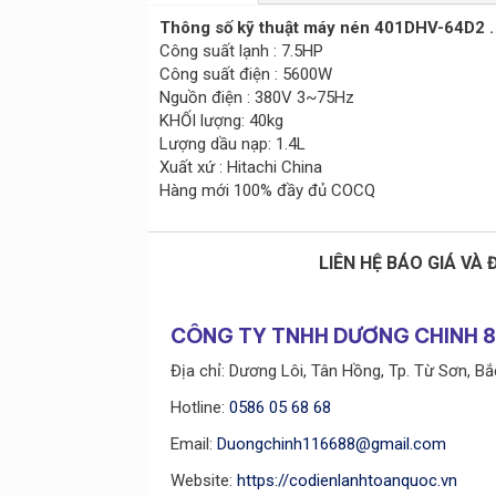
Thông số kỹ thuật máy nén 401DHV-64D2 .
Công suất lạnh : 7.5HP
Công suất điện : 5600W
Nguồn điện : 380V 3~75Hz
KHỐI lượng: 40kg
Lượng dầu nạp: 1.4L
Xuất xứ : Hitachi China
Hàng mới 100% đầy đủ COCQ
LIÊN HỆ BÁO GIÁ VÀ
CÔNG TY TNHH DƯƠNG CHINH 
Địa chỉ: Dương Lôi, Tân Hồng, Tp. Từ Sơn, Bắ
Hotline:
0586 05 68 68
Email:
Duongchinh116688@gmail.com
Website:
https://codienlanhtoanquoc.vn