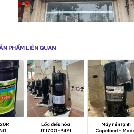
ẢN PHẨM LIÊN QUAN
120R
Lốc điều hòa
Máy nén lạnh
ENG
JT170G-P4Y1
Copeland - Mod