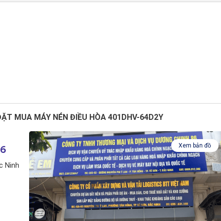
 ĐẶT MUA MÁY NÉN ĐIỀU HÒA 401DHV-64D2Y
Xem bản đồ
86
c Ninh