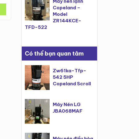
Máy nén lạnh
522
Copeland –
Xem thêm
Xem thêm
Model
ZR144KCE-
TFD-522
Có thể bạn quan tâm
Zw61ka-Tfp-
542 5HP
Copeland Scroll
Máy Nén LG
JBA068MAF
Máy nén điều hòa