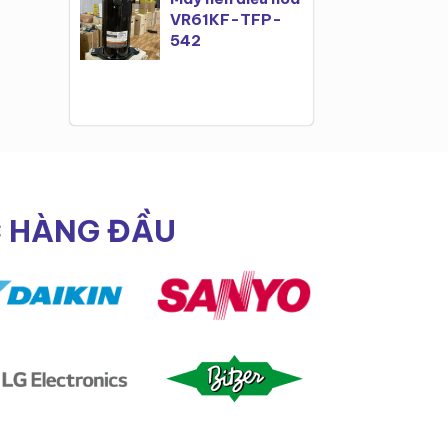
VR61KF-TFP-
542
C HÀNG ĐẦU