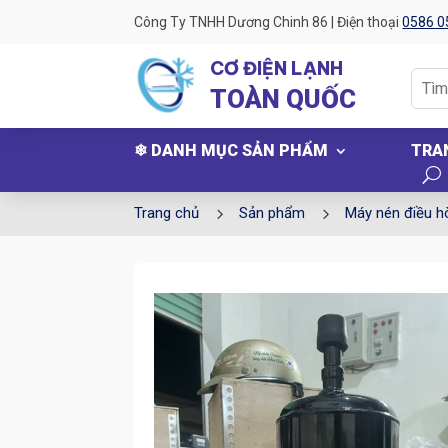
Công Ty TNHH Dương Chinh 86 | Điện thoại
0586 0
CƠ ĐIỆN LẠNH
TOÀN QUỐC
❄ DANH MỤC SẢN PHẨM
TRA
5
5
Trang chủ
Sản phẩm
Máy nén điều h