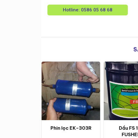
Hotline: 0586 05 68 68
S
Y NÉN LẠNH
Phin lọc EK-303R
Dầu FS 
OPELAND
FUSH