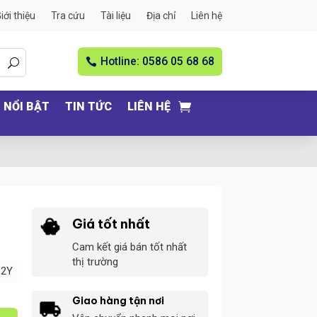
iới thiệu
Tra cứu
Tài liệu
Địa chỉ
Liên hệ
Hotline: 0586 05 68 68
NỔI BẬT
TIN TỨC
LIÊN HỆ
Giá tốt nhất
Cam kết giá bán tốt nhất
thị trường
D2Y
Giao hàng tận nơi