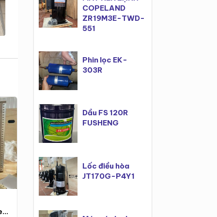
COPELAND
ZR19M3E-TWD-
551
Phin lọc EK-
303R
Dầu FS 120R
FUSHENG
Lốc điều hòa
JT170G-P4Y1
Máy nén lạnh
Máy Nén Danfoss
el
danfoss SM148T4VC
SM161T4VC