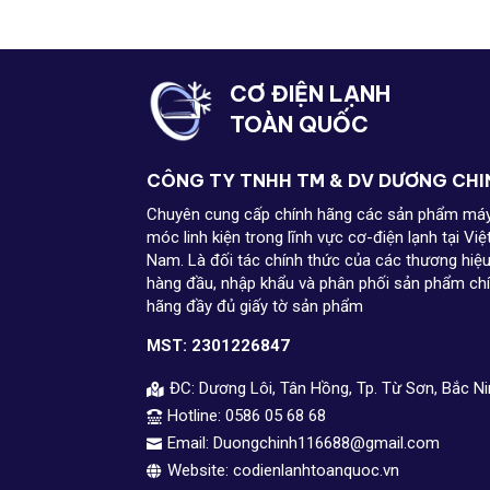
CƠ ĐIỆN LẠNH
TOÀN QUỐC
CÔNG TY TNHH TM & DV DƯƠNG CHI
Chuyên cung cấp chính hãng các sản phẩm má
móc linh kiện trong lĩnh vực cơ-điện lạnh tại Việ
Nam. Là đối tác chính thức của các thương hiệ
hàng đầu, nhập khẩu và phân phối sản phẩm ch
hãng đầy đủ giấy tờ sản phẩm
MST: 2301226847
ĐC: Dương Lôi, Tân Hồng, Tp. Từ Sơn, Bắc N

Hotline: 0586 05 68 68

Email: Duongchinh116688@gmail.com

Website: codienlanhtoanquoc.vn
