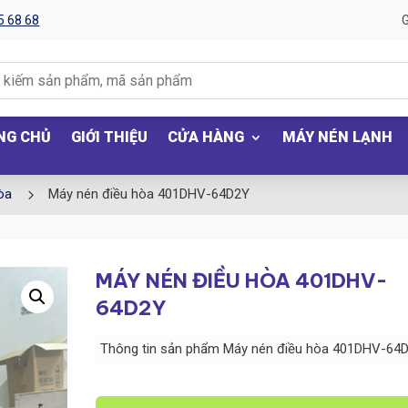
5 68 68
G
NG CHỦ
GIỚI THIỆU
CỬA HÀNG
MÁY NÉN LẠNH
5
òa
Máy nén điều hòa 401DHV-64D2Y
MÁY NÉN ĐIỀU HÒA 401DHV-
64D2Y
Thông tin sản phẩm Máy nén điều hòa 401DHV-64
Máy