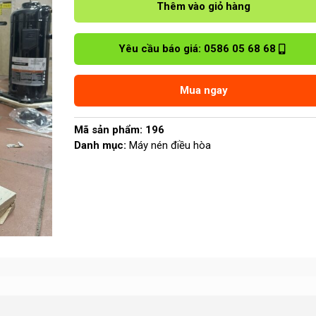
nén
Thêm vào giỏ hàng
điều
hòa
Yêu cầu báo giá: 0586 05 68 68
401DHV-
64D2Y
số
Mua ngay
lượng
Mã sản phẩm:
196
Danh mục:
Máy nén điều hòa