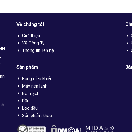
Về chúng tôi
Ch
Giới thiệu
E
E
Về Công Ty
E
E
NH
Thông tin liên hệ
E
E
y
t
Sản phẩm
Bả
u
ính
Bảng điều khiển
E
Máy nén lạnh
E
Bo mạch
E
Dầu
E
inh
Lọc dầu
E
Sản phẩm khác
E